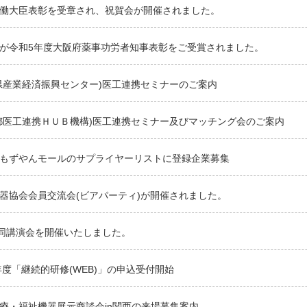
働大臣表彰を受章され、祝賀会が開催されました。
が令和5年度大阪府薬事功労者知事表彰をご受賞されました。
県産業経済振興センター)医工連携セミナーのご案内
都医工連携ＨＵＢ機構)医工連携セミナー及びマッチング会のご案内
もずやんモールのサプライヤーリストに登録企業募集
器協会会員交流会(ビアパーティ)が開催されました。
合同講演会を開催いたしました。
年度「継続的研修(WEB)」の申込受付開始
療・福祉機器展示商談会in関西の来場募集案内