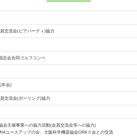
員交流会(ビアパーティ)協力
指志会合同ゴルフコンペ
年会)
員交流会(ボーリング)協力
器協会主催事業への協力活動(会員交流会等への協力)
MIAユースアップの会、大阪科学機器協会ORKⅡ会との交流