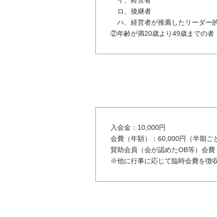
イ、経営者
ロ、後継者
ハ、経営者が推薦したリーダー
②年齢が満20歳より49歳までの者
入会金：10,000円
会費（年額）：60,000円（半期ごと
賛助会員（会が認めたOB等）会費（
※他に行事に応じて臨時会費を徴