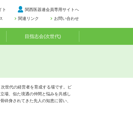
イト
関西医器連会員専用サイトへ
ス
関連リンク
お問い合わせ
目指志会(次世代)
、次世代の経営者を育成する場です。ビ
じ立場、似た境遇の仲間と悩みを共感し
粉骨砕身されてきた先人の知恵に習い、